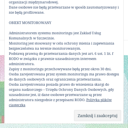
organizacji międzynarodowej.
Dane osobowe nie będą przetwarzane w sposób zautomatyzowany i
UDOSTĘPNIJ:
nie będą profilowane.
OBIEKT MONITOROWANY
Administratorem systemu monitoringu jest Zakład Usług
Komunalnych w Szczecinie.
Monitoring jest stosowany w celu ochrony mienia i zapewniania
Dumnie wspierane przez WordPress
bezpieczeństwa na terenie monitorowanym.
Podstawą prawną do przetwarzania danych jest art. 6 ust. 1 lit. f
RODO w związku z prawnie uzasadnionym interesem
administratora.
Zapisy z monitoringu przechowywane będą przez okres 30 dni.
Osoba zarejestrowana przez system monitoringu ma prawo dostępu
do danych osobowych oraz ograniczenia przetwarzania.
Osoba zarejestrowana posiada prawo do wniesienia skargi do
organu nadzorczego – Urzędu Ochrony Danych Osobowych, gdy
uzasadnione jest, iż dane osobowe przetwarzane są przez
administratora niezgodnie z przepisami RODO.
Polityka plików
ciasteczka