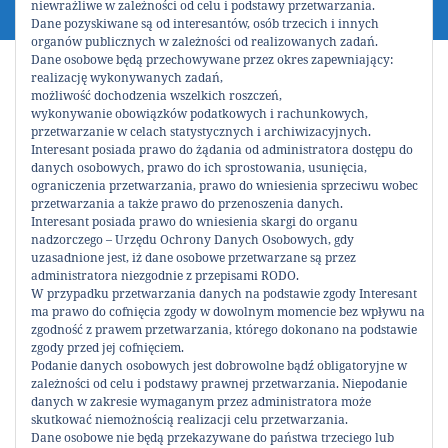
niewrażliwe w zależności od celu i podstawy przetwarzania.
Dane pozyskiwane są od interesantów, osób trzecich i innych
organów publicznych w zależności od realizowanych zadań.
Dane osobowe będą przechowywane przez okres zapewniający:
realizację wykonywanych zadań,
Księga Gości
możliwość dochodzenia wszelkich roszczeń,
wykonywanie obowiązków podatkowych i rachunkowych,
przetwarzanie w celach statystycznych i archiwizacyjnych.
Podziel się!
Interesant posiada prawo do żądania od administratora dostępu do
danych osobowych, prawo do ich sprostowania, usunięcia,
ograniczenia przetwarzania, prawo do wniesienia sprzeciwu wobec
przetwarzania a także prawo do przenoszenia danych.
Interesant posiada prawo do wniesienia skargi do organu
0
nadzorczego – Urzędu Ochrony Danych Osobowych, gdy
Udostępnienia
uzasadnione jest, iż dane osobowe przetwarzane są przez
administratora niezgodnie z przepisami RODO.
W przypadku przetwarzania danych na podstawie zgody Interesant
ma prawo do cofnięcia zgody w dowolnym momencie bez wpływu na
zgodność z prawem przetwarzania, którego dokonano na podstawie
zgody przed jej cofnięciem.
TOGGL
...
elka
z
Szczecin
napisał/a
3 kwietnia 2018
o
Podanie danych osobowych jest dobrowolne bądź obligatoryjne w
THIS
zależności od celu i podstawy prawnej przetwarzania. Niepodanie
METAB
12:45
danych w zakresie wymaganym przez administratora może
fantastyczny pomysl z ta galeria! Oby wiecej takich
skutkować niemożnością realizacji celu przetwarzania.
inicjatyw!
Dane osobowe nie będą przekazywane do państwa trzeciego lub