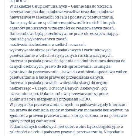
h, j RODO.
Galerii odbywa się w formule PSZOK – czyli
W Zakładzie Usług Komunalnych – Gminie Miasto Szczecin
przetwarzane są dane osobowe wrażliwe oraz dane osobowe
zawsze jest to przygotowanie produktu,
niewrażliwe w zależności od celu i podstawy przetwarzania.
który od strony prawnej był wcześniej
Dane pozyskiwane są od interesantów, osób trzecich i innych
odpadem – przedmiotem niepotrzebnym
organów publicznych w zależności od realizowanych zadań.
Dane osobowe będą przechowywane przez okres zapewniający:
obecnemu użytkownikowi. Jest to
realizację wykonywanych zadań,
podstawowa zasada: nie wszystko co zostaje
możliwość dochodzenia wszelkich roszczeń,
przyniesione przez mieszkańca w dobrej
wykonywanie obowiązków podatkowych i rachunkowych,
przetwarzanie w celach statystycznych i archiwizacyjnych.
wierze jako rzecz nadająca się do Galerii
Interesant posiada prawo do żądania od administratora dostępu do
spełnia kryterium możliwości dalszego
danych osobowych, prawo do ich sprostowania, usunięcia,
użytkowania. Podsumowując, 1. nie
ograniczenia przetwarzania, prawo do wniesienia sprzeciwu wobec
przetwarzania a także prawo do przenoszenia danych.
wszystkie dostarczone przedmioty mogą być
Interesant posiada prawo do wniesienia skargi do organu
przygotowane do dalszego użytkowania
nadzorczego – Urzędu Ochrony Danych Osobowych, gdy
bezpośrednio po dostarczeniu przez
uzasadnione jest, iż dane osobowe przetwarzane są przez
administratora niezgodnie z przepisami RODO.
mieszkańca - są odstawiane do magazynu w
W przypadku przetwarzania danych na podstawie zgody Interesant
oczekiwaniu na przygotowanie i
ma prawo do cofnięcia zgody w dowolnym momencie bez wpływu na
wystawienie w kolejnych edycjach Galerii.
zgodność z prawem przetwarzania, którego dokonano na podstawie
zgody przed jej cofnięciem.
2. nawet te magazynowane, po
Podanie danych osobowych jest dobrowolne bądź obligatoryjne w
przygotowaniu podlega dalszej selekcji, a
zależności od celu i podstawy prawnej przetwarzania. Niepodanie