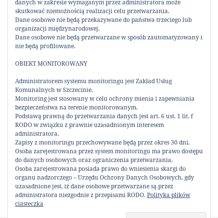
następnie odrzuceniu nawet jeśli są
danych w zakresie wymaganym przez administratora może
skutkować niemożnością realizacji celu przetwarzania.
kompletne (ze względu na znaczny stopień
Dane osobowe nie będą przekazywane do państwa trzeciego lub
zużycia, porysowania, mikrouszkodzenia,
organizacji międzynarodowej.
znaczną niekompletność względem
Dane osobowe nie będą przetwarzane w sposób zautomatyzowany i
nie będą profilowane.
oryginału, wiedzy, że nie cieszą się
zainteresowaniem i będą zajmować miejsce
OBIEKT MONITOROWANY
takim , które szybko znajdą nabywcę, itd.).
Administratorem systemu monitoringu jest Zakład Usług
W każdym przypadku miło jest pracować w
Komunalnych w Szczecinie.
oparciu o zaufanie, zwłaszcza , że cała
Monitoring jest stosowany w celu ochrony mienia i zapewniania
działalność Galerii dotyczy tylko i wyłącznie
bezpieczeństwa na terenie monitorowanym.
Podstawą prawną do przetwarzania danych jest art. 6 ust. 1 lit. f
tych przedmiotów, dla których właściciel
RODO w związku z prawnie uzasadnionym interesem
nie znajduje już zastosowania i odnosi jako
administratora.
odpad do Ekoportu.
Zapisy z monitoringu przechowywane będą przez okres 30 dni.
Osoba zarejestrowana przez system monitoringu ma prawo dostępu
do danych osobowych oraz ograniczenia przetwarzania.
UDOSTĘPNIJ:
Osoba zarejestrowana posiada prawo do wniesienia skargi do
organu nadzorczego – Urzędu Ochrony Danych Osobowych, gdy
uzasadnione jest, iż dane osobowe przetwarzane są przez
administratora niezgodnie z przepisami RODO.
Polityka plików
ciasteczka