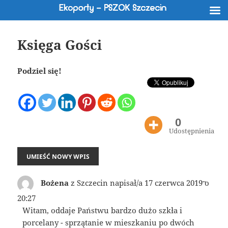
Księga Gości
Podziel się!
0
Udostępnienia
TOGGL
...
Bożena
z
Szczecin
napisał/a
17 czerwca 2019
o
THIS
METAB
20:27
Witam, oddaje Państwu bardzo dużo szkła i
porcelany - sprzątanie w mieszkaniu po dwóch