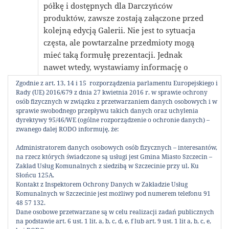
półkę i dostępnych dla Darczyńców
produktów, zawsze zostają załączone przed
kolejną edycją Galerii. Nie jest to sytuacja
częsta, ale powtarzalne przedmioty mogą
mieć taką formułę prezentacji. Jednak
nawet wtedy, wystawiamy informację o
ilości sztuk, oraz ilustrujemy to zdjęciami w
Zgodnie z art. 13, 14 i 15 rozporządzenia parlamentu Europejskiego i
Archiwum Galerii jako dokumentację
Rady (UE) 2016/679 z dnia 27 kwietnia 2016 r. w sprawie ochrony
osób fizycznych w związku z przetwarzaniem danych osobowych i w
przedmiotów, którym udało się przywrócić
sprawie swobodnego przepływu takich danych oraz uchylenia
drugie życie i które znalazły dalsze
dyrektywy 95/46/WE (ogólne rozporządzenie o ochronie danych) –
zastosowanie. Przedmioty spełniające
zwanego dalej RODO informuję, że:
normy jakościowe, kompletne, nie
Administratorem danych osobowych osób fizycznych – interesantów,
zagrażające zdrowiu kolejnych
na rzecz których świadczone są usługi jest Gmina Miasto Szczecin –
użytkowników, bezpieczne dla środowiska,
Zakład Usług Komunalnych z siedzibą w Szczecinie przy ul. Ku
Słońcu 125A.
są zawsze przez nas wystawiane do Galerii.
Kontakt z Inspektorem Ochrony Danych w Zakładzie Usług
Nie istnieje żadna inna ścieżka
Komunalnych w Szczecinie jest możliwy pod numerem telefonu 91
„rozchodzenia się„ takich przedmiotów.
48 57 132.
Dane osobowe przetwarzane są w celu realizacji zadań publicznych
Jednak trzeba wiedzieć i pamiętać, że
na podstawie art. 6 ust. 1 lit. a, b, c, d, e, f lub art. 9 ust. 1 lit a, b, c, e,
formuła dostarczania przedmiotów do