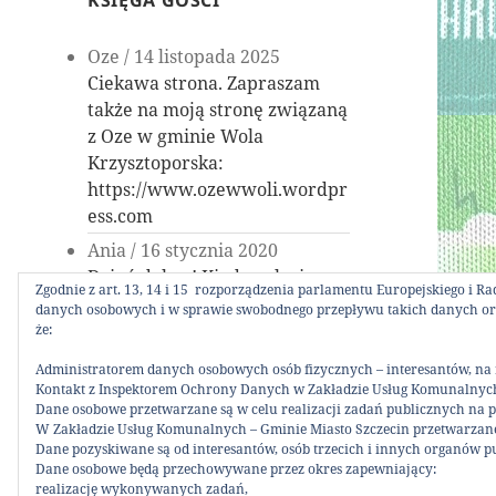
KSIĘGA GOŚCI
Oze
/
14 listopada 2025
Ciekawa strona. Zapraszam
także na moją stronę związaną
z Oze w gminie Wola
Krzysztoporska:
https://www.ozewwoli.wordpr
ess.com
Ania
/
16 stycznia 2020
Dzień dobry! Kiedy galeria
Zgodnie z art. 13, 14 i 15 rozporządzenia parlamentu Europejskiego i R
szpargałek ponownie otworzy
danych osobowych i w sprawie swobodnego przepływu takich danych ora
się na szperaczy?
że:
Dorota
/
23 grudnia 2019
Administratorem danych osobowych osób fizycznych – interesantów, na r
Zycze Panstwu wszystkiego
Kontakt z Inspektorem Ochrony Danych w Zakładzie Usług Komunalnych 
Dane osobowe przetwarzane są w celu realizacji zadań publicznych na podstawie 
najlepszego z okazji Swiat
W Zakładzie Usług Komunalnych – Gminie Miasto Szczecin przetwarzane 
Bozego Narodzenia i Nowego
Dane pozyskiwane są od interesantów, osób trzecich i innych organów p
Roku, aby sytuacje z maska sie
Dane osobowe będą przechowywane przez okres zapewniający:
realizację wykonywanych zadań,