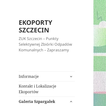
EKOPORTY
SZCZECIN
ZUK Szczecin – Punkty
Selektywnej Zbiórki Odpadów
Komunalnych – Zapraszamy
rozwiń
Informacje
menu
potomne
Kontakt i Lokalizacje
Ekoportów
rozwiń
Galeria Szpargałek
menu