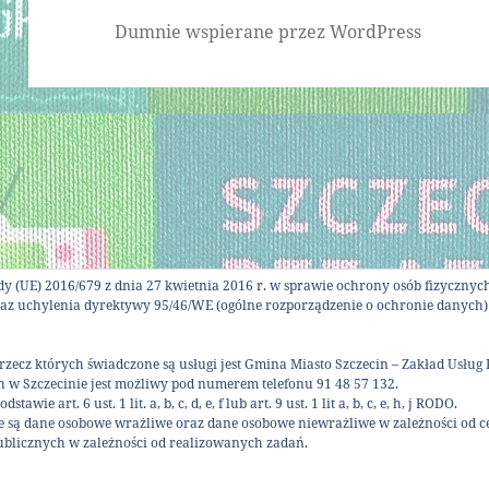
Dumnie wspierane przez WordPress
ady (UE) 2016/679 z dnia 27 kwietnia 2016 r. w sprawie ochrony osób fizyczn
z uchylenia dyrektywy 95/46/WE (ogólne rozporządzenie o ochronie danych)
zecz których świadczone są usługi jest Gmina Miasto Szczecin – Zakład Usług 
w Szczecinie jest możliwy pod numerem telefonu 91 48 57 132.
art. 6 ust. 1 lit. a, b, c, d, e, f lub art. 9 ust. 1 lit a, b, c, e, h, j RODO.
są dane osobowe wrażliwe oraz dane osobowe niewrażliwe w zależności od ce
ublicznych w zależności od realizowanych zadań.