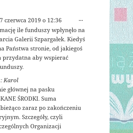
TOGGLE
...
7 czerwca 2019
o
12:36
THIS
rmację ile funduszy wpłynęło na
METABOX.
arcia Galerii Szpargałek. Kiedyś
a Państwa stronie, od jakiegoś
na przydatna aby wspierać
funduszy.
: Karol
nie głównej na pasku
SKANE ŚRODKI. Suma
 bieżąco zaraz po zakończeniu
ryjnym. Szczegóły, czyli
czególnych Organizacji