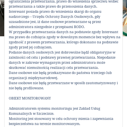
ograniczenia przetwarzania, prawo do wniesienia sprzeciwu wobec
przetwarzania a także prawo do przenoszenia danych.
Interesant posiada prawo do wniesienia skargi do organu
nadzorczego – Urzędu Ochrony Danych Osobowych, gdy
uzasadnione jest, iż dane osobowe przetwarzane są przez
administratora niezgodnie z przepisami RODO.
W przypadku przetwarzania danych na podstawie zgody Interesant
ma prawo do cofnięcia zgody w dowolnym momencie bez wpływu na
zgodność z prawem przetwarzania, którego dokonano na podstawie
zgody przed jej cofnięciem.
Szpargałek zaprasza
Podanie danych osobowych jest dobrowolne bądź obligatoryjne w
zależności od celu i podstawy prawnej przetwarzania. Niepodanie
danych w zakresie wymaganym przez administratora może
Przed nami druga środa funkcjonowania galerii
skutkować niemożnością realizacji celu przetwarzania.
charytatywnej Szpargałek. Mamy dla was nowe
Dane osobowe nie będą przekazywane do państwa trzeciego lub
organizacji międzynarodowej.
produkty
! Start w środę o 11:00. Jednocześnie
Dane osobowe nie będą przetwarzane w sposób zautomatyzowany i
przypominamy że, jeżeli dokonaliście już
nie będą profilowane.
przelewu na wybraną przez Was
organizację
, to
OBIEKT MONITOROWANY
transakcję można zarejestrować wcześniej (od
pn. do pt.) bezpośrednio w biurze Ekoportu przy
Administratorem systemu monitoringu jest Zakład Usług
ulicy Arkońskiej. Zapraszamy!
Komunalnych w Szczecinie.
Monitoring jest stosowany w celu ochrony mienia i zapewniania
bezpieczeństwa na terenie monitorowanym.
UDOSTĘPNIJ: