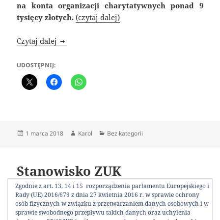
na konta organizacji charytatywnych ponad 9
tysięcy złotych.
(czytaj dalej)
Na kolejną środę w Galerii Szpargałek zapra
Czytaj dalej
UDOSTĘPNIJ:
Data
Autor
Kategorie
1 marca 2018
Karol
Bez kategorii
publikacji
Stanowisko ZUK
Zgodnie z art. 13, 14 i 15 rozporządzenia parlamentu Europejskiego i
Rady (UE) 2016/679 z dnia 27 kwietnia 2016 r. w sprawie ochrony
W sprawie pisma Akademii Bezpiecznej Nauki i
osób fizycznych w związku z przetwarzaniem danych osobowych i w
Techniki Jazdy z dnia 22 .02.2018 rok
(czytaj dalej)
sprawie swobodnego przepływu takich danych oraz uchylenia