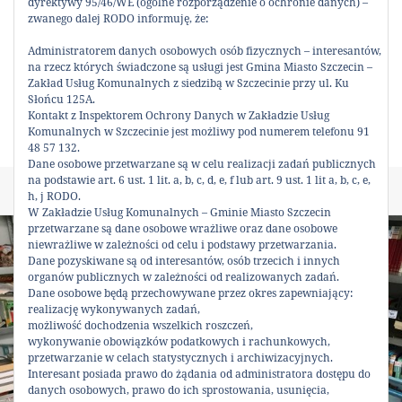
dyrektywy 95/46/WE (ogólne rozporządzenie o ochronie danych) –
Stanowisko ZUK
zwanego dalej RODO informuję, że:
Czytaj dalej
Administratorem danych osobowych osób fizycznych – interesantów,
UDOSTĘPNIJ:
na rzecz których świadczone są usługi jest Gmina Miasto Szczecin –
Zakład Usług Komunalnych z siedzibą w Szczecinie przy ul. Ku
Słońcu 125A.
Kontakt z Inspektorem Ochrony Danych w Zakładzie Usług
Komunalnych w Szczecinie jest możliwy pod numerem telefonu 91
48 57 132.
Dane osobowe przetwarzane są w celu realizacji zadań publicznych
na podstawie art. 6 ust. 1 lit. a, b, c, d, e, f lub art. 9 ust. 1 lit a, b, c, e,
Data
Autor
Kategorie
28 lutego 2018
Karol
Bez kategorii
h, j RODO.
publikacji
W Zakładzie Usług Komunalnych – Gminie Miasto Szczecin
przetwarzane są dane osobowe wrażliwe oraz dane osobowe
niewrażliwe w zależności od celu i podstawy przetwarzania.
Dane pozyskiwane są od interesantów, osób trzecich i innych
organów publicznych w zależności od realizowanych zadań.
Dane osobowe będą przechowywane przez okres zapewniający:
realizację wykonywanych zadań,
możliwość dochodzenia wszelkich roszczeń,
wykonywanie obowiązków podatkowych i rachunkowych,
przetwarzanie w celach statystycznych i archiwizacyjnych.
Interesant posiada prawo do żądania od administratora dostępu do
danych osobowych, prawo do ich sprostowania, usunięcia,