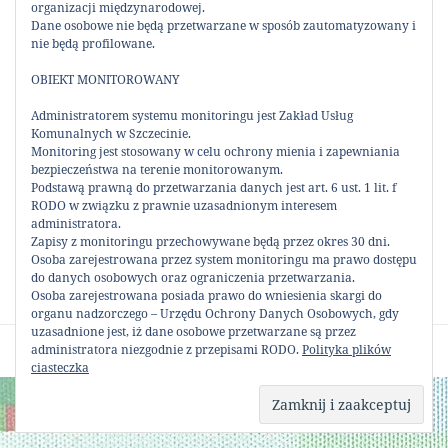
budowlanych (PB-2)
organizacji międzynarodowej.
Dane osobowe nie będą przetwarzane w sposób zautomatyzowany i
LOGO GALERII SZPARGAŁEK (0 POBRAŃ )
nie będą profilowane.
Wymaga podania hasła
OBIEKT MONITOROWANY
Administratorem systemu monitoringu jest Zakład Usług
Komunalnych w Szczecinie.
Monitoring jest stosowany w celu ochrony mienia i zapewniania
bezpieczeństwa na terenie monitorowanym.
Podstawą prawną do przetwarzania danych jest art. 6 ust. 1 lit. f
RODO w związku z prawnie uzasadnionym interesem
UDOSTĘPNIJ:
administratora.
Zapisy z monitoringu przechowywane będą przez okres 30 dni.
Osoba zarejestrowana przez system monitoringu ma prawo dostępu
do danych osobowych oraz ograniczenia przetwarzania.
Osoba zarejestrowana posiada prawo do wniesienia skargi do
organu nadzorczego – Urzędu Ochrony Danych Osobowych, gdy
uzasadnione jest, iż dane osobowe przetwarzane są przez
administratora niezgodnie z przepisami RODO.
Polityka plików
Dumnie wspierane przez WordPress
ciasteczka