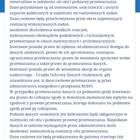
niewrażliwe w zależności od celu i podstawy przetwarzania.
Dane pozyskiwane są od interesantów, osób trzecich i innych
organów publicznych w zależności od realizowanych zadań.
Dane osobowe będą przechowywane przez okres zapewniający:
realizację wykonywanych zadań,
Dokumenty do pobrania
możliwość dochodzenia wszelkich roszczeń,
wykonywanie obowiązków podatkowych i rachunkowych,
przetwarzanie w celach statystycznych i archiwizacyjnych.
Podziel się!
Interesant posiada prawo do żądania od administratora dostępu do
danych osobowych, prawo do ich sprostowania, usunięcia,
ograniczenia przetwarzania, prawo do wniesienia sprzeciwu wobec
przetwarzania a także prawo do przenoszenia danych.
Interesant posiada prawo do wniesienia skargi do organu
0
nadzorczego – Urzędu Ochrony Danych Osobowych, gdy
Udostępnienia
uzasadnione jest, iż dane osobowe przetwarzane są przez
administratora niezgodnie z przepisami RODO.
WOŚr-23 –
Informacja-o-wyrobach-
W przypadku przetwarzania danych na podstawie zgody Interesant
zawierających-azbest
ma prawo do cofnięcia zgody w dowolnym momencie bez wpływu na
regulamin-bhp.pdf (4415 pobrań )
zgodność z prawem przetwarzania, którego dokonano na podstawie
zgody przed jej cofnięciem.
OŚWIADCZENIE MIESZKAŃCA (4479 POBRAŃ )
Podanie danych osobowych jest dobrowolne bądź obligatoryjne w
zależności od celu i podstawy prawnej przetwarzania. Niepodanie
WNIOSEK-AZBEST.DOC (4314 POBRAŃ )
danych w zakresie wymaganym przez administratora może
skutkować niemożnością realizacji celu przetwarzania.
Zgłoszenie budowy lub wykonania innych robót
Dane osobowe nie będą przekazywane do państwa trzeciego lub