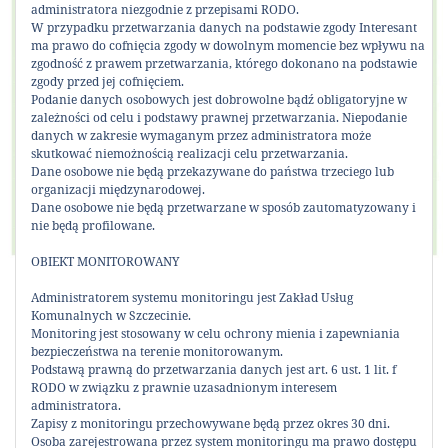
administratora niezgodnie z przepisami RODO.
W przypadku przetwarzania danych na podstawie zgody Interesant
ma prawo do cofnięcia zgody w dowolnym momencie bez wpływu na
zgodność z prawem przetwarzania, którego dokonano na podstawie
zgody przed jej cofnięciem.
Podanie danych osobowych jest dobrowolne bądź obligatoryjne w
zależności od celu i podstawy prawnej przetwarzania. Niepodanie
danych w zakresie wymaganym przez administratora może
skutkować niemożnością realizacji celu przetwarzania.
Dane osobowe nie będą przekazywane do państwa trzeciego lub
organizacji międzynarodowej.
Dane osobowe nie będą przetwarzane w sposób zautomatyzowany i
nie będą profilowane.
OBIEKT MONITOROWANY
Administratorem systemu monitoringu jest Zakład Usług
Komunikat organizacyjny
Komunalnych w Szczecinie.
Monitoring jest stosowany w celu ochrony mienia i zapewniania
bezpieczeństwa na terenie monitorowanym.
UDOSTĘPNIJ:
Podstawą prawną do przetwarzania danych jest art. 6 ust. 1 lit. f
RODO w związku z prawnie uzasadnionym interesem
administratora.
Zapisy z monitoringu przechowywane będą przez okres 30 dni.
Osoba zarejestrowana przez system monitoringu ma prawo dostępu