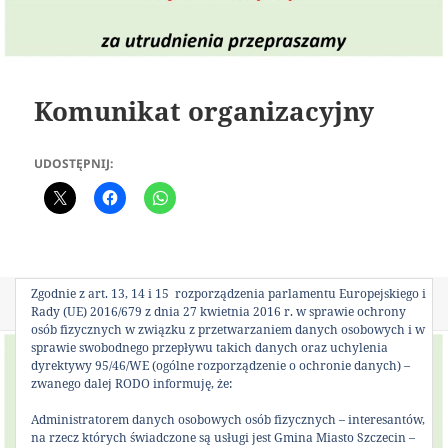
Komunikat organizacyjny
UDOSTĘPNIJ:
Zgodnie z art. 13, 14 i 15 rozporządzenia parlamentu Europejskiego i
Data
Autor
Kategorie
6 lipca 2026
Karol
Bez kategorii
Rady (UE) 2016/679 z dnia 27 kwietnia 2016 r. w sprawie ochrony
publikacji
osób fizycznych w związku z przetwarzaniem danych osobowych i w
sprawie swobodnego przepływu takich danych oraz uchylenia
dyrektywy 95/46/WE (ogólne rozporządzenie o ochronie danych) –
zwanego dalej RODO informuję, że:
Administratorem danych osobowych osób fizycznych – interesantów,
na rzecz których świadczone są usługi jest Gmina Miasto Szczecin –