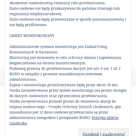
skutkować niemożnością realizacji celu przetwarzania.
Dane osobowe nie będą przekazywane do państwa trzeciego lub
organizacji międzynarodowej.
Dane osobowe nie będą przetwarzane w sposób zautomatyzowany i
0
nie będą profilowane.
Udostępnienia
UDOSTĘPNIJ:
OBIEKT MONITOROWANY
Administratorem systemu monitoringu jest Zakład Usług
Komunalnych w Szczecinie.
Monitoring jest stosowany w celu ochrony mienia i zapewniania
bezpieczeństwa na terenie monitorowanym.
Podstawą prawną do przetwarzania danych jest art. 6 ust. 1 lit. f
RODO w związku z prawnie uzasadnionym interesem
Data
Autor
Kategorie
30 grudnia 2025
Karol
Bez kategorii
administratora.
publikacji
Zapisy z monitoringu przechowywane będą przez okres 30 dni.
Nawigacja
Osoba zarejestrowana przez system monitoringu ma prawo dostępu
POPRZEDNI
wpisu
do danych osobowych oraz ograniczenia przetwarzania.
KOMUNIKAT ORGANIZACYJNY
Poprzedni
Osoba zarejestrowana posiada prawo do wniesienia skargi do
wpis:
organu nadzorczego – Urzędu Ochrony Danych Osobowych, gdy
uzasadnione jest, iż dane osobowe przetwarzane są przez
NASTĘPNY
administratora niezgodnie z przepisami RODO.
Polityka plików
KOMUNIKAT ORGANIZACYJNY
Następny
ciasteczka
wpis: