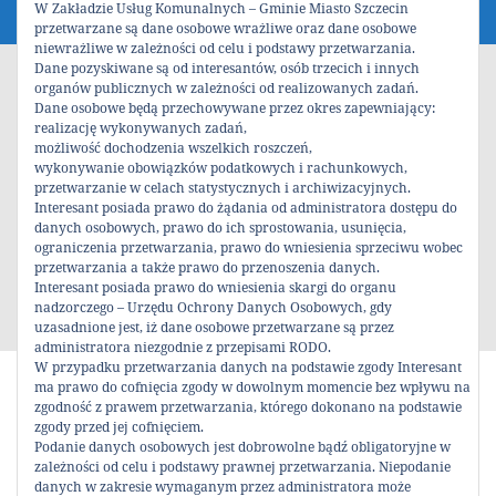
W Zakładzie Usług Komunalnych – Gminie Miasto Szczecin
przetwarzane są dane osobowe wrażliwe oraz dane osobowe
niewrażliwe w zależności od celu i podstawy przetwarzania.
Dane pozyskiwane są od interesantów, osób trzecich i innych
organów publicznych w zależności od realizowanych zadań.
Dane osobowe będą przechowywane przez okres zapewniający:
realizację wykonywanych zadań,
możliwość dochodzenia wszelkich roszczeń,
wykonywanie obowiązków podatkowych i rachunkowych,
przetwarzanie w celach statystycznych i archiwizacyjnych.
Interesant posiada prawo do żądania od administratora dostępu do
danych osobowych, prawo do ich sprostowania, usunięcia,
ograniczenia przetwarzania, prawo do wniesienia sprzeciwu wobec
przetwarzania a także prawo do przenoszenia danych.
Interesant posiada prawo do wniesienia skargi do organu
nadzorczego – Urzędu Ochrony Danych Osobowych, gdy
uzasadnione jest, iż dane osobowe przetwarzane są przez
administratora niezgodnie z przepisami RODO.
W przypadku przetwarzania danych na podstawie zgody Interesant
ma prawo do cofnięcia zgody w dowolnym momencie bez wpływu na
Komunikat organizacyjny
zgodność z prawem przetwarzania, którego dokonano na podstawie
zgody przed jej cofnięciem.
Podanie danych osobowych jest dobrowolne bądź obligatoryjne w
Podziel się!
zależności od celu i podstawy prawnej przetwarzania. Niepodanie
danych w zakresie wymaganym przez administratora może