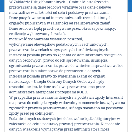
W Zakładzie Usług Komunalnych – Gminie Miasto Szczecin
przetwarzane są dane osobowe wrażliwe oraz dane osobowe
niewrażliwe w zależności od celu i podstawy przetwarzania.
Dane pozyskiwane są od interesantów, osób trzecich i innych
organów publicznych w zależności od realizowanych zadań.
Dane osobowe będą przechowywane przez okres zapewniający:
realizację wykonywanych zadań,
możliwość dochodzenia wszelkich roszczeń,
wykonywanie obowiązków podatkowych i rachunkowych,
przetwarzanie w celach statystycznych i archiwizacyjnych.
Interesant posiada prawo do żądania od administratora dostępu do
danych osobowych, prawo do ich sprostowania, usunięcia,
ograniczenia przetwarzania, prawo do wniesienia sprzeciwu wobec
przetwarzania a także prawo do przenoszenia danych.
Interesant posiada prawo do wniesienia skargi do organu
nadzorczego – Urzędu Ochrony Danych Osobowych, gdy
uzasadnione jest, iż dane osobowe przetwarzane są przez
administratora niezgodnie z przepisami RODO.
W przypadku przetwarzania danych na podstawie zgody Interesant
ma prawo do cofnięcia zgody w dowolnym momencie bez wpływu na
Komunikat organizacyjny
zgodność z prawem przetwarzania, którego dokonano na podstawie
zgody przed jej cofnięciem.
Podanie danych osobowych jest dobrowolne bądź obligatoryjne w
Podziel się!
zależności od celu i podstawy prawnej przetwarzania. Niepodanie
danych w zakresie wymaganym przez administratora może