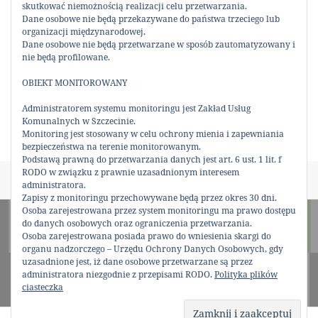
skutkować niemożnością realizacji celu przetwarzania.
Dane osobowe nie będą przekazywane do państwa trzeciego lub
organizacji międzynarodowej.
Dane osobowe nie będą przetwarzane w sposób zautomatyzowany i
0
nie będą profilowane.
Udostępnienia
UDOSTĘPNIJ:
OBIEKT MONITOROWANY
Administratorem systemu monitoringu jest Zakład Usług
Komunalnych w Szczecinie.
Monitoring jest stosowany w celu ochrony mienia i zapewniania
bezpieczeństwa na terenie monitorowanym.
Podstawą prawną do przetwarzania danych jest art. 6 ust. 1 lit. f
RODO w związku z prawnie uzasadnionym interesem
Data
Autor
Kategorie
19 lutego 2026
Karol
Bez kategorii
administratora.
publikacji
Zapisy z monitoringu przechowywane będą przez okres 30 dni.
Nawigacja
Osoba zarejestrowana przez system monitoringu ma prawo dostępu
POPRZEDNI
wpisu
do danych osobowych oraz ograniczenia przetwarzania.
Komunikat organizacyjny
Poprzedni
Osoba zarejestrowana posiada prawo do wniesienia skargi do
wpis:
organu nadzorczego – Urzędu Ochrony Danych Osobowych, gdy
uzasadnione jest, iż dane osobowe przetwarzane są przez
NASTĘPNY
administratora niezgodnie z przepisami RODO.
Polityka plików
Komunikat organizacyjny
Następny
ciasteczka
wpis: