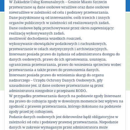
W Zakładzie Usług Komunalnych – Gminie Miasto Szczecin
przetwarzane są dane osobowe wrażliwe oraz dane osobowe
niewrażliwe w zależności od celu i podstawy przetwarzania.
Dane pozyskiwane są od interesantów, osób trzecich i innych
organów publicznych w zależności od realizowanych zadań.
Dane osobowe będą przechowywane przez okres zapewniający:
realizację wykonywanych zadań,
możliwość dochodzenia wszelkich roszczeń,
wykonywanie obowiązków podatkowych i rachunkowych,
przetwarzanie w celach statystycznych i archiwizacyjnych.
Interesant posiada prawo do żądania od administratora dostępu do
danych osobowych, prawo do ich sprostowania, usunięcia,
ograniczenia przetwarzania, prawo do wniesienia sprzeciwu wobec
przetwarzania a także prawo do przenoszenia danych.
Interesant posiada prawo do wniesienia skargi do organu
nadzorczego – Urzędu Ochrony Danych Osobowych, gdy
uzasadnione jest, iż dane osobowe przetwarzane są przez
administratora niezgodnie z przepisami RODO.
W przypadku przetwarzania danych na podstawie zgody Interesant
ma prawo do cofnięcia zgody w dowolnym momencie bez wpływu na
Komunikat organizacyjny
zgodność z prawem przetwarzania, którego dokonano na podstawie
zgody przed jej cofnięciem.
Podanie danych osobowych jest dobrowolne bądź obligatoryjne w
Podziel się!
zależności od celu i podstawy prawnej przetwarzania. Niepodanie
danych w zakresie wymaganym przez administratora może