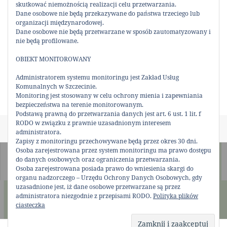
skutkować niemożnością realizacji celu przetwarzania.
Dane osobowe nie będą przekazywane do państwa trzeciego lub
organizacji międzynarodowej.
Dane osobowe nie będą przetwarzane w sposób zautomatyzowany i
0
nie będą profilowane.
Udostępnienia
UDOSTĘPNIJ:
OBIEKT MONITOROWANY
Administratorem systemu monitoringu jest Zakład Usług
Komunalnych w Szczecinie.
Monitoring jest stosowany w celu ochrony mienia i zapewniania
bezpieczeństwa na terenie monitorowanym.
Podstawą prawną do przetwarzania danych jest art. 6 ust. 1 lit. f
RODO w związku z prawnie uzasadnionym interesem
Data
Autor
Kategorie
25 maja 2026
Karol
Bez kategorii
administratora.
publikacji
Zapisy z monitoringu przechowywane będą przez okres 30 dni.
Nawigacja
Osoba zarejestrowana przez system monitoringu ma prawo dostępu
POPRZEDNI
wpisu
do danych osobowych oraz ograniczenia przetwarzania.
Komunikat organizacyjny
Poprzedni
Osoba zarejestrowana posiada prawo do wniesienia skargi do
wpis:
organu nadzorczego – Urzędu Ochrony Danych Osobowych, gdy
uzasadnione jest, iż dane osobowe przetwarzane są przez
NASTĘPNY
administratora niezgodnie z przepisami RODO.
Polityka plików
Komunikat organizacyjny
Następny
ciasteczka
wpis: